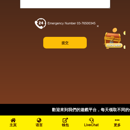
Emergency Number 03-76500345
×
提交
歡迎來到我們的遊戲平台，每天领取不同的
主頁
语言
钱包
LiveChat
更多