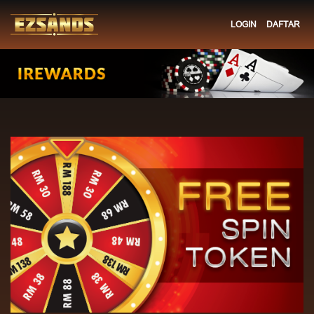
LOGIN
DAFTAR